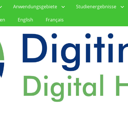
Anwendungsgebiete
Studienergebnisse
ren
English
Français