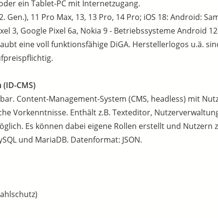
der ein Tablet-PC mit Internetzugang.
2. Gen.), 11 Pro Max, 13, 13 Pro, 14 Pro; iOS 18: Android: S
l 3, Google Pixel 6a, Nokia 9 - Betriebssysteme Android 12
ubt eine voll funktionsfähige DiGA. Herstellerlogos u.ä. sind
preispflichtig.
 (ID-CMS)
bar. Content-Management-System (CMS, headless) mit Nutze
he Vorkenntnisse. Enthält z.B. Texteditor, Nutzerverwaltu
glich. Es können dabei eigene Rollen erstellt und Nutzern
MySQL und MariaDB. Datenformat: JSON.
tahlschutz)