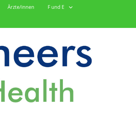
Ärzte/innen
F und E